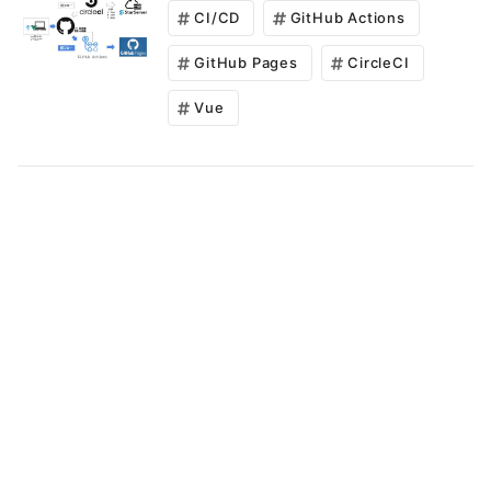
CI/CD
GitHub Actions
GitHub Pages
CircleCI
Vue
node.jsのsvg変換パッケージconvert-
svg-to-jpeg/pngの日本語文字化け対
策
2020/01/21
Qiita
Node.js
文字化け
convert-svg
draw.ioの全てのタブを一括で画像出力
する