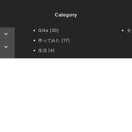
Category
Qiita
[
30
]
タ
作ってみた
[
17
]
生活
[
4
]
やってみた
[
1
]
電子工作
[
8
]
雑記
[
2
]
直してみた
[
3
]
ソフトウェア
[
2
]
ガジェット
[
1
]