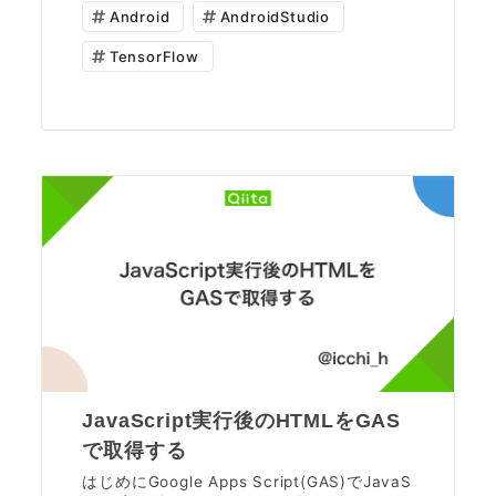
Android
AndroidStudio
TensorFlow
JavaScript実行後のHTMLをGAS
で取得する
はじめにGoogle Apps Script(GAS)でJavaS