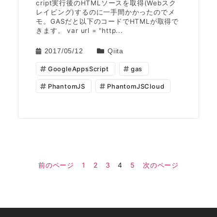
cript実行後のHTMLソースを取得(Webスク
レイピング)するのに一手間かかったのでメ
モ。GASだと以下のコードでHTMLが取得で
きます。 var url = "http...
2017/05/12
Qiita
GoogleAppsScript
gas
PhantomJS
PhantomJSCloud
前のページ
1
2
3
4
5
次のページ